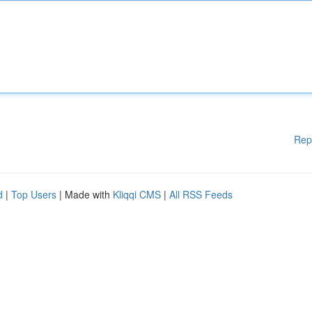
Rep
d
|
Top Users
| Made with
Kliqqi CMS
|
All RSS Feeds