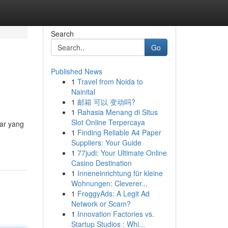
Search
Go
Published News
1
Travel from Noida to
Nainital
1
邮箱 可以 变动吗?
1
Rahasia Menang di Situs
Slot Online Terpercaya
ar yang
1
Finding Reliable A4 Paper
Suppliers: Your Guide
1
77judi: Your Ultimate Online
Casino Destination
1
Inneneinrichtung für kleine
Wohnungen: Cleverer...
1
FroggyAds: A Legit Ad
Network or Scam?
1
Innovation Factories vs.
Startup Studios : Whi...