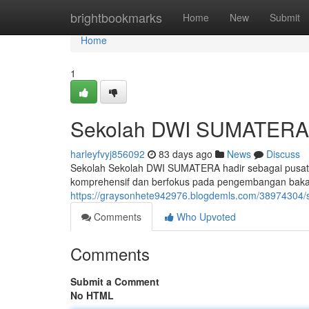
Home
brightbookmarks
Home
New
Submit
Home
1
Sekolah DWI SUMATERA: 
harleyfvyj856092
83 days ago
News
Discuss
Sekolah Sekolah DWI SUMATERA hadir sebagai pusat 
komprehensif dan berfokus pada pengembangan bakat 
https://graysonhete942976.blogdemls.com/38974304/
Comments
Who Upvoted
Comments
Submit a Comment
No HTML