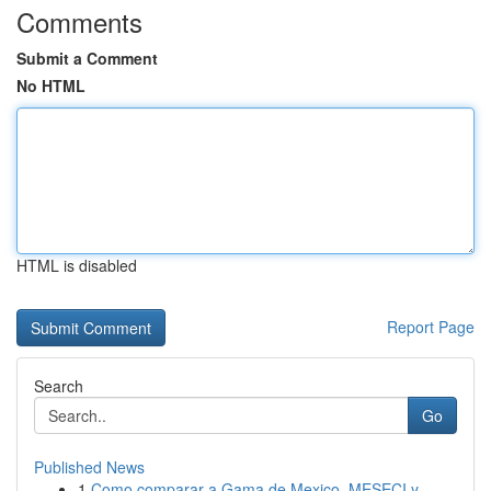
Comments
Submit a Comment
No HTML
HTML is disabled
Report Page
Search
Go
Published News
1
Como comparar a Gama de Mexico, MESECI y