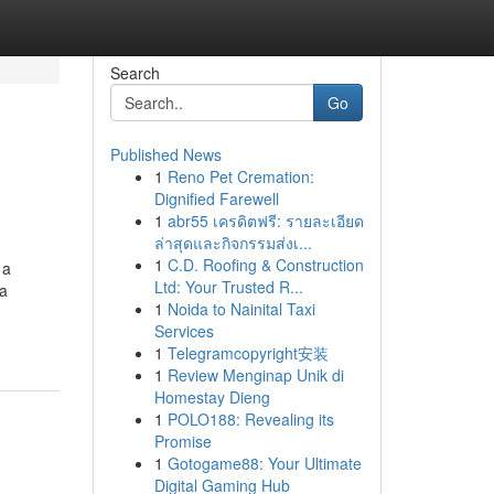
Search
Go
Published News
1
Reno Pet Cremation:
Dignified Farewell
1
abr55 เครดิตฟรี: รายละเอียด
ล่าสุดและกิจกรรมส่งเ...
1
C.D. Roofing & Construction
 a
Ltd: Your Trusted R...
ca
1
Noida to Nainital Taxi
Services
1
Telegramcopyright安装
1
Review Menginap Unik di
Homestay Dieng
1
POLO188: Revealing its
Promise
1
Gotogame88: Your Ultimate
Digital Gaming Hub