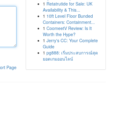
1
Retatrutide for Sale: UK
Availability & This...
1
10ft Level Floor Bunded
Containers: Containment...
1
CoomeetV Review: Is It
Worth the Hype?
1
Jerry's CC: Your Complete
Guide
1
pg888: เริ่มประสบการณ์สุด
ยอดเกมออนไลน์
ort Page