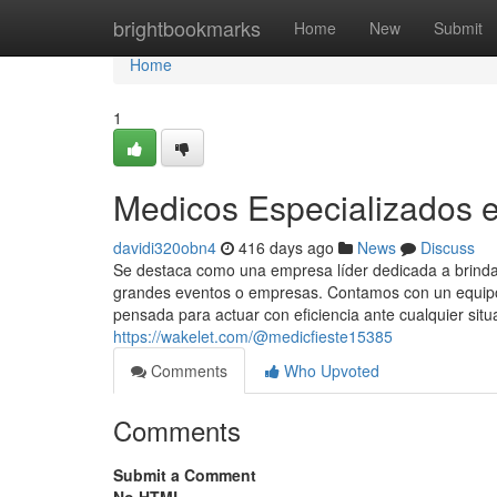
Home
brightbookmarks
Home
New
Submit
Home
1
Medicos Especializados 
davidi320obn4
416 days ago
News
Discuss
Se destaca como una empresa líder dedicada a brindar
grandes eventos o empresas. Contamos con un equipo 
pensada para actuar con eficiencia ante cualquier situ
https://wakelet.com/@medicfieste15385
Comments
Who Upvoted
Comments
Submit a Comment