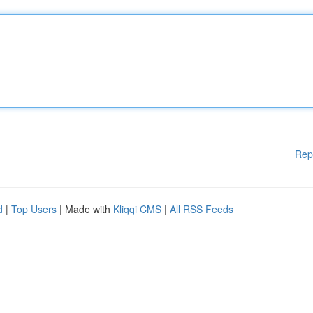
Rep
d
|
Top Users
| Made with
Kliqqi CMS
|
All RSS Feeds