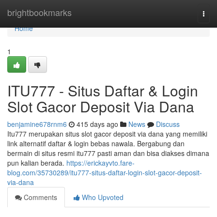
Home
brightbookmarks
Togg
navi
Home
1
ITU777 - Situs Daftar & Login
Slot Gacor Deposit Via Dana
benjamine678rnm6
415 days ago
News
Discuss
Itu777 merupakan situs slot gacor deposit via dana yang memiliki
link alternatif daftar & login bebas nawala. Bergabung dan
bermain di situs resmi itu777 pasti aman dan bisa diakses dimana
pun kalian berada.
https://erickayvto.fare-
blog.com/35730289/itu777-situs-daftar-login-slot-gacor-deposit-
via-dana
Comments
Who Upvoted