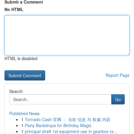
Submit a Comment
No HTML
HTML is disabled
Report Page
Search
Go
Published News
1
Tornado Cash 官网 ： 当前 信息 与 权威 内容
1
Party Backdrops for Birthday Magic
1
principal shaft 1st equipment use in gearbox re...