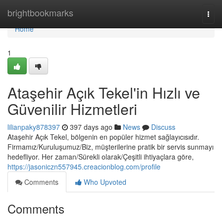
Home
brightbookmarks
Togg
navi
Home
1
Ataşehir Açık Tekel'in Hızlı ve
Güvenilir Hizmetleri
lilianpaky878397
397 days ago
News
Discuss
Ataşehir Açık Tekel, bölgenin en popüler hizmet sağlayıcısıdır.
Firmamız/Kuruluşumuz/Biz, müşterilerine pratik bir servis sunmayı
hedefliyor. Her zaman/Sürekli olarak/Çeşitli ihtiyaçlara göre,
https://jasoniczn557945.creacionblog.com/profile
Comments
Who Upvoted
Comments