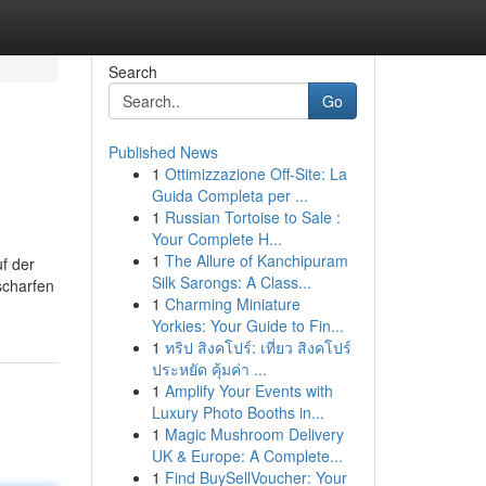
Search
Go
Published News
1
Ottimizzazione Off-Site: La
Guida Completa per ...
1
Russian Tortoise to Sale :
Your Complete H...
1
The Allure of Kanchipuram
f der
Silk Sarongs: A Class...
scharfen
1
Charming Miniature
Yorkies: Your Guide to Fin...
1
ทริป สิงคโปร์: เที่ยว สิงคโปร์
ประหยัด คุ้มค่า ...
1
Amplify Your Events with
Luxury Photo Booths in...
1
Magic Mushroom Delivery
UK & Europe: A Complete...
1
Find BuySellVoucher: Your