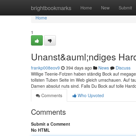
Home
brightbookmarks
Home
New
Submit
Home
1
Unanst&auml;ndiges Hard
frankp008eov9
394 days ago
News
Discuss
Willige Teenie-Fotzen haben ständig Bock auf megage
tollsten Tuben Seite im Web gleich umschauen. Auf ta
Damen absolut nuts sind. Falls Du Bock auf tolle Har
Comments
Who Upvoted
Comments
Submit a Comment
No HTML