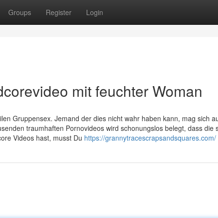
Groups
Register
Login
corevideo mit feuchter Woman
ilen Gruppensex. Jemand der dies nicht wahr haben kann, mag sich au
usenden traumhaften Pornovideos wird schonungslos belegt, dass die 
dcore Videos hast, musst Du
https://grannytracescrapsandsquares.com/