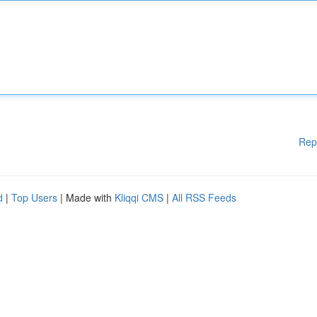
Rep
d
|
Top Users
| Made with
Kliqqi CMS
|
All RSS Feeds