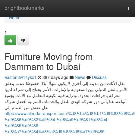
Home
brightbookmarks
Tog
nav
Home
1
Furniture Moving from
Dammam to Dubai
easton3w14ykx1
387 days ago
News
Discuss
نقل الأثاث من مدينة إلى أخرى لا يكون سهلًا أبدًا، خصوصًا عندما يتعلق
الأمر بالنقل الدولي بين السعودية والإمارات. الأمر يحتاج إلى شركة لديها
معرفة بإجراءات الحدود، ودراية فنية بكيفية التعامل مع الأثاث بجميع
أنواعه. هنا يأتي دور شركة الهدى للنقل والخدمات المنزلية أفضل شركة
نقل عفش من الدمام إلى
https://www.alhodatransport.com/%d8%b4%d8%b1%d9%83%d8%a9
%d9%86%d9%82%d9%84-%d8%b9%d9%81%d8%b4-
%d9%85%d9%86-
%d8%a7%d9%84%d8%af%d9%85%d8%a7%d9%85-