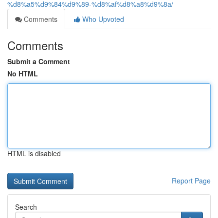
%d8%a5%d9%84%d9%89-%d8%af%d8%a8%d9%8a/
Comments
Who Upvoted
Comments
Submit a Comment
No HTML
HTML is disabled
Report Page
Search