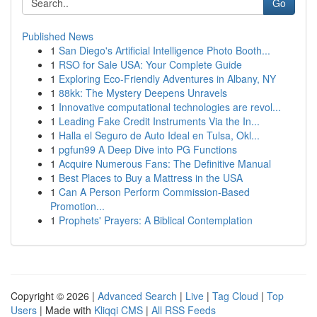
Go
Published News
1
San Diego's Artificial Intelligence Photo Booth...
1
RSO for Sale USA: Your Complete Guide
1
Exploring Eco-Friendly Adventures in Albany, NY
1
88kk: The Mystery Deepens Unravels
1
Innovative computational technologies are revol...
1
Leading Fake Credit Instruments Via the In...
1
Halla el Seguro de Auto Ideal en Tulsa, Okl...
1
pgfun99 A Deep Dive into PG Functions
1
Acquire Numerous Fans: The Definitive Manual
1
Best Places to Buy a Mattress in the USA
1
Can A Person Perform Commission-Based
Promotion...
1
Prophets' Prayers: A Biblical Contemplation
Copyright © 2026 |
Advanced Search
|
Live
|
Tag Cloud
|
Top
Users
| Made with
Kliqqi CMS
|
All RSS Feeds