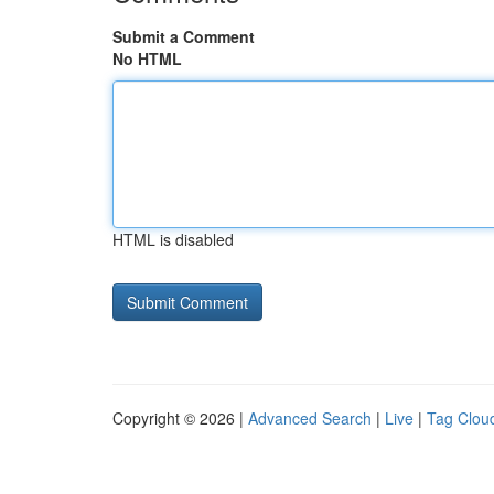
Submit a Comment
No HTML
HTML is disabled
Copyright © 2026 |
Advanced Search
|
Live
|
Tag Clou