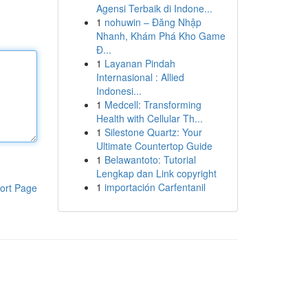
Agensi Terbaik di Indone...
1
nohuwin – Đăng Nhập
Nhanh, Khám Phá Kho Game
Đ...
1
Layanan Pindah
Internasional : Allied
Indonesi...
1
Medcell: Transforming
Health with Cellular Th...
1
Silestone Quartz: Your
Ultimate Countertop Guide
1
Belawantoto: Tutorial
Lengkap dan Link copyright
1
importación Carfentanil
ort Page