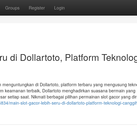
Groups
Register
Login
u di Dollartoto, Platform Teknolog
 menguntungkan di Dollartoto, platform terbaru yang mengusung tekn
istem keamanan terbaik, Dollartoto menghadirkan suasana bermain yan
 setiap saat. Nikmati berbagai pilihan permainan slot gacor yang di
834/main-slot-gacor-lebih-seru-di-dollartoto-platform-teknologi-canggi