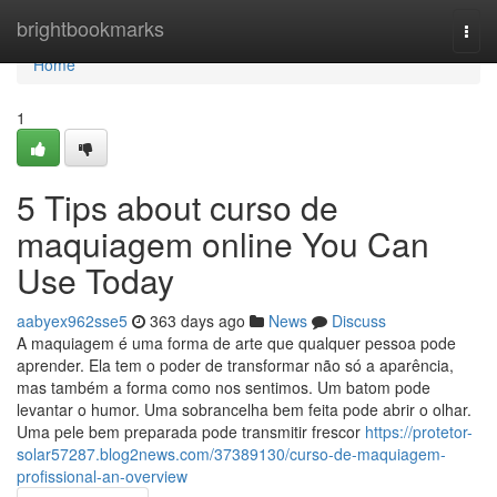
Home
brightbookmarks
Togg
navi
Home
1
5 Tips about curso de
maquiagem online You Can
Use Today
aabyex962sse5
363 days ago
News
Discuss
A maquiagem é uma forma de arte que qualquer pessoa pode
aprender. Ela tem o poder de transformar não só a aparência,
mas também a forma como nos sentimos. Um batom pode
levantar o humor. Uma sobrancelha bem feita pode abrir o olhar.
Uma pele bem preparada pode transmitir frescor
https://protetor-
solar57287.blog2news.com/37389130/curso-de-maquiagem-
profissional-an-overview