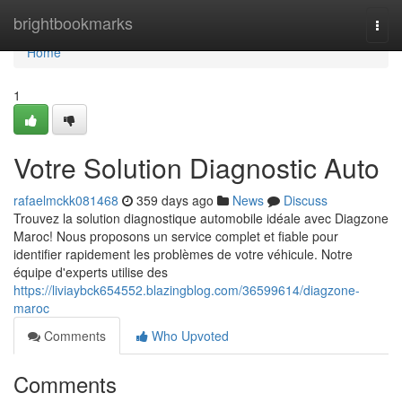
Home
brightbookmarks
Togg
navi
Home
1
Votre Solution Diagnostic Auto
rafaelmckk081468
359 days ago
News
Discuss
Trouvez la solution diagnostique automobile idéale avec Diagzone
Maroc! Nous proposons un service complet et fiable pour
identifier rapidement les problèmes de votre véhicule. Notre
équipe d'experts utilise des
https://liviaybck654552.blazingblog.com/36599614/diagzone-
maroc
Comments
Who Upvoted
Comments