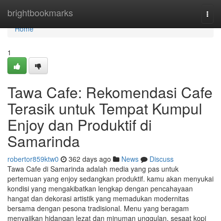
Home
brightbookmarks
Togg
navi
Home
1
Tawa Cafe: Rekomendasi Cafe
Terasik untuk Tempat Kumpul
Enjoy dan Produktif di
Samarinda
robertor859ktw0
362 days ago
News
Discuss
Tawa Cafe di Samarinda adalah media yang pas untuk
pertemuan yang enjoy sedangkan produktif. kamu akan menyukai
kondisi yang mengakibatkan lengkap dengan pencahayaan
hangat dan dekorasi artistik yang memadukan modernitas
bersama dengan pesona tradisional. Menu yang beragam
menyajikan hidangan lezat dan minuman unggulan, sesaat kopi