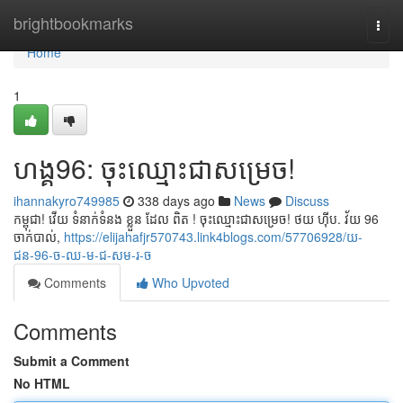
Home
brightbookmarks
Togg
navi
Home
1
ហង្គ96: ចុះឈ្មោះជាសម្រេច!
ihannakyro749985
338 days ago
News
Discuss
កម្ពុជា! វើយ ទំនាក់ទំនង ខ្លួន ដែល ពិត ! ចុះឈ្មោះជាសម្រេច! ថយ ហ៊ីប. វ័យ 96
ចាក់បាល់,
https://elijahafjr570743.link4blogs.com/57706928/យ-
ជន-96-ច-ឈ-ម-ជ-សម-រ-ច
Comments
Who Upvoted
Comments
Submit a Comment
No HTML