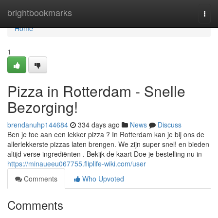
Home
brightbookmarks
Togg
navi
Home
1
Pizza in Rotterdam - Snelle
Bezorging!
brendanuhp144684
334 days ago
News
Discuss
Ben je toe aan een lekker pizza ? In Rotterdam kan je bij ons de
allerlekkerste pizzas laten brengen. We zijn super snel! en bieden
altijd verse ingrediënten . Bekijk de kaart Doe je bestelling nu in
https://minaueeu067755.fliplife-wiki.com/user
Comments
Who Upvoted
Comments