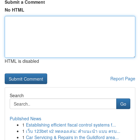
Submit a Comment
No HTML
HTML is disabled
Report Page
Search
Go
Published News
1
Establishing efficient fiscal control systems f...
1
เว็บ 123bet v2 ทดลองเล่น: คำแนะนำ แบบ ครบ...
1
Car Servicing & Repairs in the Guildford area...