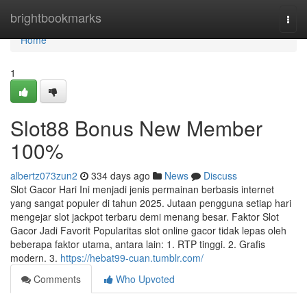
Home
brightbookmarks
Togg
navi
Home
1
Slot88 Bonus New Member
100%
albertz073zun2
334 days ago
News
Discuss
Slot Gacor Hari Ini menjadi jenis permainan berbasis internet
yang sangat populer di tahun 2025. Jutaan pengguna setiap hari
mengejar slot jackpot terbaru demi menang besar. Faktor Slot
Gacor Jadi Favorit Popularitas slot online gacor tidak lepas oleh
beberapa faktor utama, antara lain: 1. RTP tinggi. 2. Grafis
modern. 3.
https://hebat99-cuan.tumblr.com/
Comments
Who Upvoted