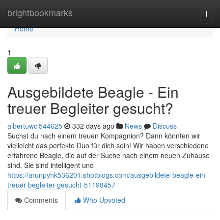
Home
brightbookmarks
Togg
navi
Home
1
Ausgebildete Beagle - Ein
treuer Begleiter gesucht?
albertuwci544625
332 days ago
News
Discuss
Suchst du nach einem treuen Kompagnion? Dann könnten wir
vielleicht das perfekte Duo für dich sein! Wir haben verschiedene
erfahrene Beagle, die auf der Suche nach einem neuen Zuhause
sind. Sie sind intelligent und
https://arunpyhk536201.shotblogs.com/ausgebildete-beagle-ein-
treuer-begleiter-gesucht-51198457
Comments
Who Upvoted