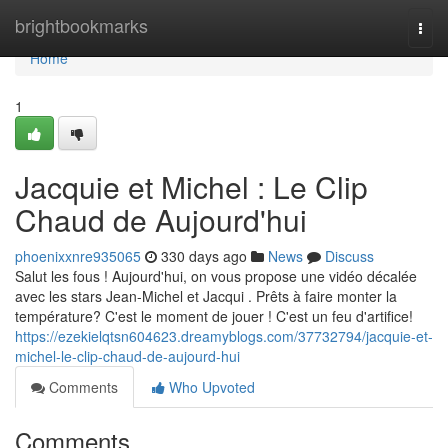
Home
brightbookmarks
Togg
navi
Home
1
Jacquie et Michel : Le Clip
Chaud de Aujourd'hui
phoenixxnre935065
330 days ago
News
Discuss
Salut les fous ! Aujourd'hui, on vous propose une vidéo décalée
avec les stars Jean-Michel et Jacqui . Prêts à faire monter la
température? C'est le moment de jouer ! C'est un feu d'artifice!
https://ezekielqtsn604623.dreamyblogs.com/37732794/jacquie-et-
michel-le-clip-chaud-de-aujourd-hui
Comments
Who Upvoted
Comments