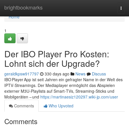
Home
brightbookmarks
Togg
navi
Home
1
Der IBO Player Pro Kosten:
Lohnt sich der Upgrade?
geraldkpsw917797
330 days ago
News
Discuss
IBO Player App ist seit Jahren ein gefragter Name in der Welt des
IPTV‑Streamings. Der Mediaplayer ermöglicht das Abspielen
externer M3U‑Playlists auf Smart‑TVs, Streaming‑Sticks und
Mobilgeräten – und
https://martinaesiz120297.wiki-jp.com/user
Comments
Who Upvoted
Comments