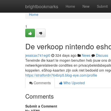
Home
brightbookmarks
Home
New
Submit
Home
1
De verkoop nintendo esh
jessicax741egi0
324 days ago
News
Discuss
Teneinde die kaart te mogen benutten heb jouw ons dr
netwerkgerelateerde condities en privacybeleidsbepal
koppelen. eShop-kaarten zijn ook niet bedoeld om reg
https://stratfordn764brp5.blog-eye.com/profile
Comments
Who Upvoted
Comments
Submit a Comment