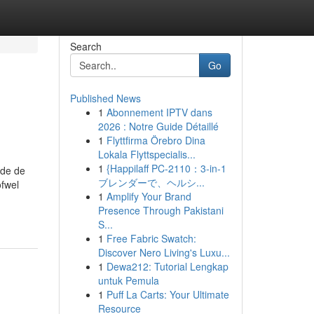
Search
Go
Published News
1
Abonnement IPTV dans
2026 : Notre Guide Détaillé
1
Flyttfirma Örebro Dina
Lokala Flyttspecialis...
1
{Happilaff PC-2110：3-in-1
nde de
ブレンダーで、ヘルシ...
ofwel
1
Amplify Your Brand
Presence Through Pakistani
S...
1
Free Fabric Swatch:
Discover Nero Living's Luxu...
1
Dewa212: Tutorial Lengkap
untuk Pemula
1
Puff La Carts: Your Ultimate
Resource