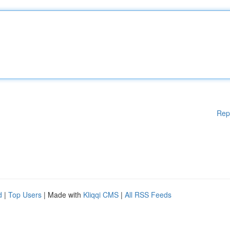
Rep
d
|
Top Users
| Made with
Kliqqi CMS
|
All RSS Feeds