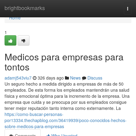
Home
brightbookmarks
Togg
navi
Home
1
Medicos para empresas para
tontos
adamj543viu7
326 days ago
News
Discuss
Un seguro hecho a medida dirigido a empresas de más de 50
empleados. De esta forma los empleados mantendrán una salud
física y emocional óptima para la incremento de la empresa. Una
empresa que cuida y se preocupa por sus empleados consigue
tener mejor reputación tanto interna como externamente. La
https://como-buscar-personas-
por13334.thechapblog.com/36419939/poco-conocidos-hechos-
sobre-medicos-para-empresas
Comments
Who Upvoted