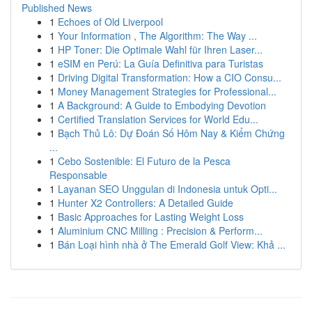
Published News
1
Echoes of Old Liverpool
1
Your Information , The Algorithm: The Way ...
1
HP Toner: Die Optimale Wahl für Ihren Laser...
1
eSIM en Perú: La Guía Definitiva para Turistas
1
Driving Digital Transformation: How a CIO Consu...
1
Money Management Strategies for Professional...
1
A Background: A Guide to Embodying Devotion
1
Certified Translation Services for World Edu...
1
Bạch Thủ Lô: Dự Đoán Số Hôm Nay & Kiểm Chứng
...
1
Cebo Sostenible: El Futuro de la Pesca
Responsable
1
Layanan SEO Unggulan di Indonesia untuk Opti...
1
Hunter X2 Controllers: A Detailed Guide
1
Basic Approaches for Lasting Weight Loss
1
Aluminium CNC Milling : Precision & Perform...
1
Bán Loại hình nhà ở The Emerald Golf View: Khả ...