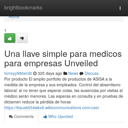
Home
brightbookmarks
Togg
navi
Home
1
Una llave simple para medicos
para empresas Unveiled
torreyy986erd0
325 days ago
News
Discuss
Por producto El amplio portfolio de productos de ASISA a la
medida de la empresa y sus empleados. Control del absentismo
laboral: al no tener que esperar colas, las ausencias por visitas al
médico serán menores. Las esperas en consulta y en pruebas de
dictamen reduce la pérdida de horas
https://klausk654wkx8.wikicommunications.com/user
Comments
Who Upvoted