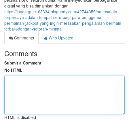
pecinta slot di seluruh dunia. Kami menyediakan berbagai slot
digital yang bisa dimainkan dengan
https://jonasrgmc163334.blognody.com/42744359/bahasatoto-
terpercaya-adalah-tempat-seru-bagi-para-penggemar-
permainan-jackpot-yang-ingin-merasakan-pengalaman-bermain-
terbaik-dengan-setoran-minimal
Comments
Who Upvoted
Comments
Submit a Comment
No HTML
HTML is disabled