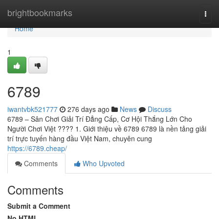
Home
brightbookmarks
Togg
navi
Home
1
6789
iwantvbk521777
276 days ago
News
Discuss
6789 – Sân Chơi Giải Trí Đẳng Cấp, Cơ Hội Thắng Lớn Cho
Người Chơi Việt ???? 1. Giới thiệu về 6789 6789 là nền tảng giải
trí trực tuyến hàng đầu Việt Nam, chuyên cung
https://6789.cheap/
Comments
Who Upvoted
Comments
Submit a Comment
No HTML