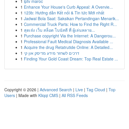
1
iptv maroc
1
Enhance Your House's Curb Appeal: A Overvie...
1
123b: Hướng dẫn Kết nối & Tin tức Mới nhất
1
Jadwal Bola Saat: Saksikan Pertandingan Menarik...
1
Commercial Truck Parts: How to Find the Right R...
1
สุดเจ๋ง เว็บ สล็อต โบนัสดี ที่ ผู้เล่นหลาย...
1
Purchase copyright Via the Internet: A Dangerou...
1
Professional Fault Medical Diagnosis Available ...
1
Acquire the drug Retatrutide Online: A Detailed...
1
דרכים לשחזר מידע מדיסק און קי
1
Finding Your Gold Coast Dream: Top Real Estate ...
Copyright © 2026 |
Advanced Search
|
Live
|
Tag Cloud
|
Top
Users
| Made with
Kliqqi CMS
|
All RSS Feeds