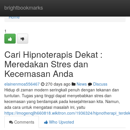
Home
brightbookmarks
Home
1
Cari Hipnoterapis Dekat :
Meredakan Stres dan
Kecemasan Anda
elainenmoa556467
270 days ago
News
Discuss
Hidup di zaman modern seringkali penuh dengan tekanan dan
tuntutan. Tugas yang tinggi dapat menyebabkan stres dan
kecemasan yang berdampak pada kesejahteraan kita. Namun,
ada cara untuk mengatasi masalah ini, yaitu
https://imogenqjlh660818.wikitron.com/1936324/hipnotherapi_te
Comments
Who Upvoted