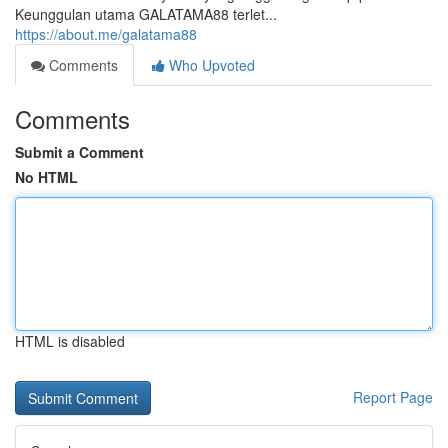
Keunggulan utama GALATAMA88 terlet...
https://about.me/galatama88
Comments
Who Upvoted
Comments
Submit a Comment
No HTML
HTML is disabled
Report Page