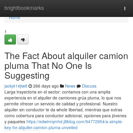
Home
brightbookmarks
Togg
navi
Home
1
The Fact About alquiler camion
pluma That No One Is
Suggesting
jackj414jtw9
266 days ago
News
Discuss
Larga trayectoria en el sector: contamos con una amplia
experiencia en el alquiler de camiones grúa pluma, lo que nos
permite ofrecer un servicio de calidad y profesional. Nuestro
alquiler sin conductor te da whole libertad, mientras que extras
como cobertura para conductor adicional, opciones para jóvenes
y paquetes
https://edwinrqmhd.jiliblog.com/94772954/a-simple-
key-for-alquiler-camion-pluma-unveiled