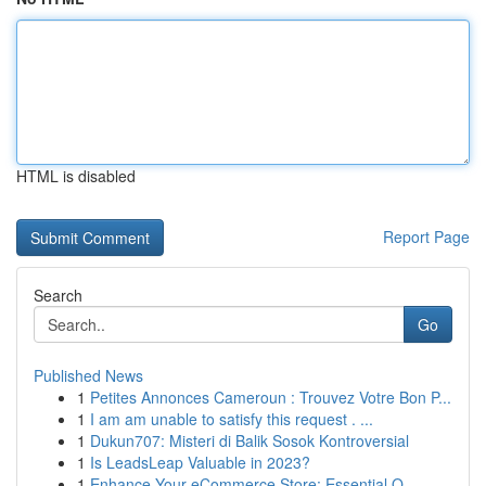
HTML is disabled
Report Page
Search
Go
Published News
1
Petites Annonces Cameroun : Trouvez Votre Bon P...
1
I am am unable to satisfy this request . ...
1
Dukun707: Misteri di Balik Sosok Kontroversial
1
Is LeadsLeap Valuable in 2023?
1
Enhance Your eCommerce Store: Essential O...