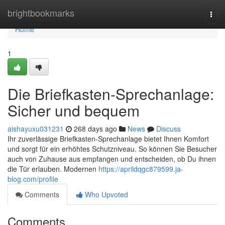
Home
brightbookmarks
Togg
navi
Home
1
Die Briefkasten-Sprechanlage:
Sicher und bequem
aishayuxu031231
268 days ago
News
Discuss
Ihr zuverlässige Briefkasten-Sprechanlage bietet Ihnen Komfort
und sorgt für ein erhöhtes Schutzniveau. So können Sie Besucher
auch von Zuhause aus empfangen und entscheiden, ob Du ihnen
die Tür erlauben. Modernen
https://aprildqgc879599.ja-
blog.com/profile
Comments
Who Upvoted
Comments