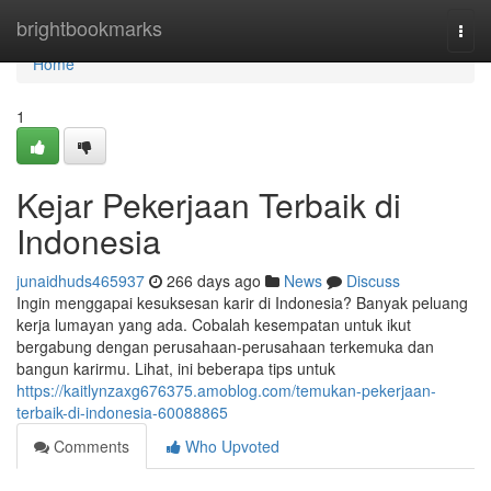
Home
brightbookmarks
Togg
navi
Home
1
Kejar Pekerjaan Terbaik di
Indonesia
junaidhuds465937
266 days ago
News
Discuss
Ingin menggapai kesuksesan karir di Indonesia? Banyak peluang
kerja lumayan yang ada. Cobalah kesempatan untuk ikut
bergabung dengan perusahaan-perusahaan terkemuka dan
bangun karirmu. Lihat, ini beberapa tips untuk
https://kaitlynzaxg676375.amoblog.com/temukan-pekerjaan-
terbaik-di-indonesia-60088865
Comments
Who Upvoted