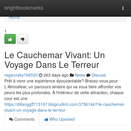
Home
brightbookmarks
Togg
navi
Home
1
Le Cauchemar Vivant: Un
Voyage Dans Le Terreur
reganzaky766520
263 days ago
News
Discuss
Prêt à vivre une expérience épouvantable? Bracez-vous pour
L'Atmosfear, un parcours sinistre qui va vous faire affronter vos
peurs les plus profondes. À l'intérieur de cette attraction, chaque
cour est une
https://dillanggff713197.blogcudinti.com/37561447/le-cauchemar-
vivant-un-voyage-dans-le-terreur
Comments
Who Upvoted