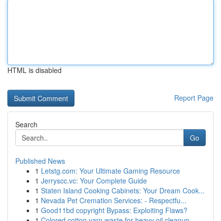
HTML is disabled
Report Page
Search
Go
Published News
1
Letstg.com: Your Ultimate Gaming Resource
1
Jerryscc.vc: Your Complete Guide
1
Staten Island Cooking Cabinets: Your Dream Cook...
1
Nevada Pet Cremation Services: - Respectfu...
1
Good11bd copyright Bypass: Exploiting Flaws?
1
Colored cotton yarn waste for heavy oil cleanup...