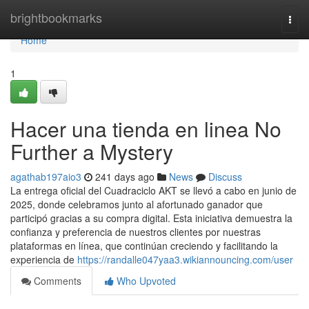
Home
brightbookmarks
Togg
navi
Home
1
Hacer una tienda en linea No
Further a Mystery
agathab197aio3
241 days ago
News
Discuss
La entrega oficial del Cuadraciclo AKT se llevó a cabo en junio de
2025, donde celebramos junto al afortunado ganador que
participó gracias a su compra digital. Esta iniciativa demuestra la
confianza y preferencia de nuestros clientes por nuestras
plataformas en línea, que continúan creciendo y facilitando la
experiencia de
https://randalle047yaa3.wikiannouncing.com/user
Comments
Who Upvoted