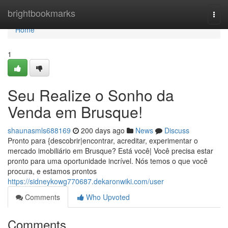
Home
brightbookmarks
Togg
navi
Home
1
Seu Realize o Sonho da
Venda em Brusque!
shaunasmls688169
200 days ago
News
Discuss
Pronto para {descobrir|encontrar, acreditar, experimentar o
mercado imobiliário em Brusque? Está você| Você precisa estar
pronto para uma oportunidade incrível. Nós temos o que você
procura, e estamos prontos
https://sidneykowg770687.dekaronwiki.com/user
Comments
Who Upvoted
Comments