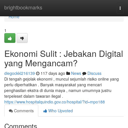
Home
brightbookmarks
Togg
navi
Home
1
Ekonomi Sulit : Jebakan Digital
yang Mengancam?
diegockkl216139
117 days ago
News
Discuss
Di tengah gejolak ekonomi , muncul sejumlah risiko online yang
perlu diperhatikan . Banyak masyarakat yang mencari
penghasilan ekstra di dunia maya , namun umumnya justru
terpeleset dalam tawaran ilegal .
https://www.hospitalquindio.gov.co/hospital/?id=mpo188
Comments
Who Upvoted
Comments