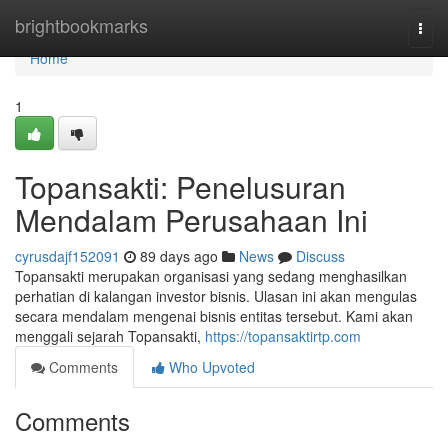
Home
brightbookmarks
Togg
navi
Home
1
Topansakti: Penelusuran
Mendalam Perusahaan Ini
cyrusdajf152091
89 days ago
News
Discuss
Topansakti merupakan organisasi yang sedang menghasilkan
perhatian di kalangan investor bisnis. Ulasan ini akan mengulas
secara mendalam mengenai bisnis entitas tersebut. Kami akan
menggali sejarah Topansakti,
https://topansaktirtp.com
Comments
Who Upvoted
Comments