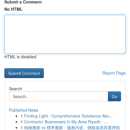
Submit a Comment
No HTML
HTML is disabled
Report Page
Search
Go
Published News
1
Finding Light : Comprehensive Substance Abu...
1
Contractor Businesses In My Area Riyadh : ...
1
精緻搬家 vs 標準搬家：服務內容、價格落差與選擇指