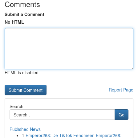
Comments
Submit a Comment
No HTML
HTML is disabled
Report Page
Search
Go
Published News
1
Emperor268: De TikTok Fenomeen Emperor268: