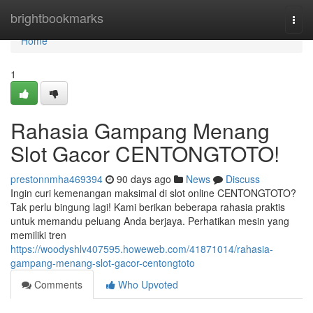
Home
brightbookmarks
Togg
navi
Home
1
Rahasia Gampang Menang
Slot Gacor CENTONGTOTO!
prestonnmha469394
90 days ago
News
Discuss
Ingin curi kemenangan maksimal di slot online CENTONGTOTO?
Tak perlu bingung lagi! Kami berikan beberapa rahasia praktis
untuk memandu peluang Anda berjaya. Perhatikan mesin yang
memiliki tren
https://woodyshlv407595.howeweb.com/41871014/rahasia-
gampang-menang-slot-gacor-centongtoto
Comments
Who Upvoted