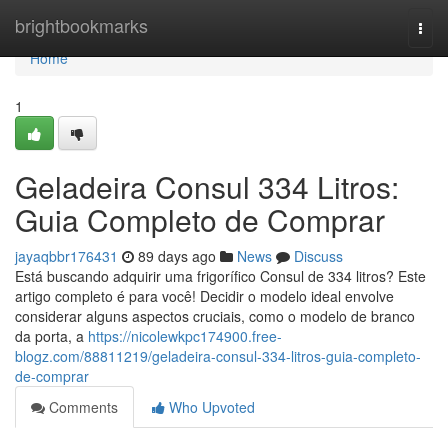
Home
brightbookmarks
Togg
navi
Home
1
Geladeira Consul 334 Litros:
Guia Completo de Comprar
jayaqbbr176431
89 days ago
News
Discuss
Está buscando adquirir uma frigorífico Consul de 334 litros? Este
artigo completo é para você! Decidir o modelo ideal envolve
considerar alguns aspectos cruciais, como o modelo de branco
da porta, a
https://nicolewkpc174900.free-
blogz.com/88811219/geladeira-consul-334-litros-guia-completo-
de-comprar
Comments
Who Upvoted