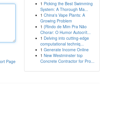
1
Picking the Best Swimming
System: A Thorough Ma...
1
China's Vape Plants: A
Growing Problem
1
{Rindo de Mim Pra Não
Chorar: O Humor Autocrít...
1
Delving into cutting-edge
computational techniq...
1
Generate Income Online
1
New Westminster top
Concrete Contractor for Pro...
ort Page