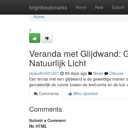
Home
brightbookmarks
Home
New
Submit
Home
1
Veranda met Glijdwand: 
Natuurlijk Licht
jayaudlm001401
89 days ago
News
Discuss
Een terras met een glijdwand is de geweldige manier om
gemakkelijk de ruimte tussen de leefruimte en de tuin
Comments
Who Upvoted
Comments
Submit a Comment
No HTML