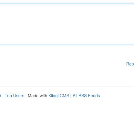
Rep
d
|
Top Users
| Made with
Kliqqi CMS
|
All RSS Feeds