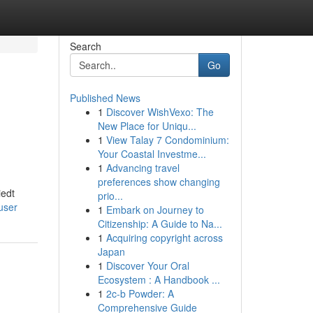
Search
Go
Published News
1
Discover WishVexo: The
New Place for Uniqu...
1
View Talay 7 Condominium:
Your Coastal Investme...
1
Advancing travel
preferences show changing
iedt
prio...
user
1
Embark on Journey to
Citizenship: A Guide to Na...
1
Acquiring copyright across
Japan
1
Discover Your Oral
Ecosystem : A Handbook ...
1
2c-b Powder: A
Comprehensive Guide