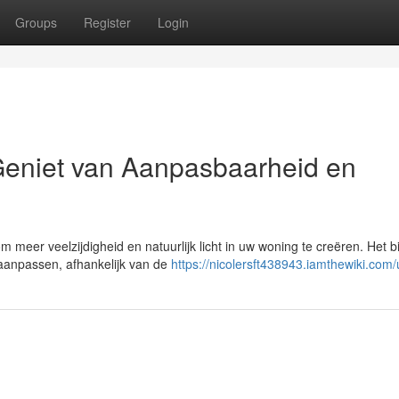
Groups
Register
Login
Geniet van Aanpasbaarheid en
 meer veelzijdigheid en natuurlijk licht in uw woning te creëren. Het b
 aanpassen, afhankelijk van de
https://nicolersft438943.iamthewiki.com/