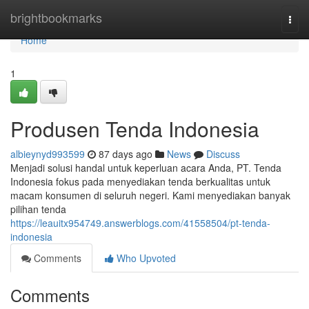
Home
brightbookmarks
Togg
navi
Home
1
Produsen Tenda Indonesia
albieynyd993599
87 days ago
News
Discuss
Menjadi solusi handal untuk keperluan acara Anda, PT. Tenda
Indonesia fokus pada menyediakan tenda berkualitas untuk
macam konsumen di seluruh negeri. Kami menyediakan banyak
pilihan tenda
https://leauitx954749.answerblogs.com/41558504/pt-tenda-
indonesia
Comments
Who Upvoted
Comments