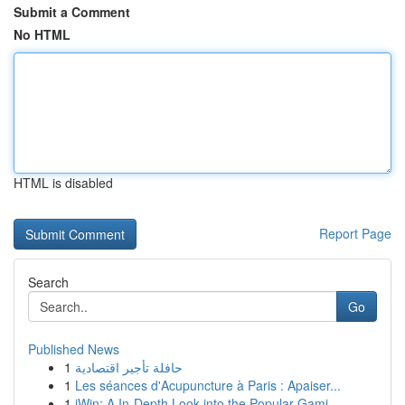
Submit a Comment
No HTML
HTML is disabled
Report Page
Search
Go
Published News
1
حافلة تأجير اقتصادية
1
Les séances d'Acupuncture à Paris : Apaiser...
1
iWin: A In-Depth Look into the Popular Gami...