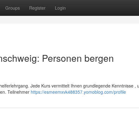
Groups
Register
Login
nschweig: Personen bergen
sthelferlehrgang. Jede Kurs vermittelt Ihnen grundlegende Kenntnisse ,
nen. Teilnehmer
https://esmeemxvk488357.yomoblog.com/profile