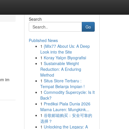
Search
Go
Published News
1
{Mix77 About Us: A Deep
Look into the Site
1
Koray Yalçın Biyografisi
1
Sustainable Weight
Reduction: A Enduring
Method
 um im
1
Situs Store Terbaru :
Tempat Belanja Impian !
1
Commodity Supercycle: Is It
Back?
1
Prediksi Piala Dunia 2026
Mama Lauren: Mungkink...
1
谷歌邮箱购买：安全可靠的
选择？
1
Unlocking the Legacy: A