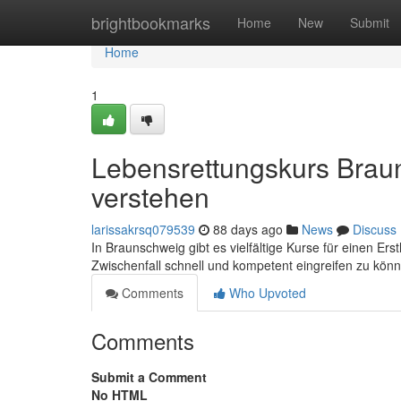
Home
brightbookmarks
Home
New
Submit
Home
1
Lebensrettungskurs Brau
verstehen
larissakrsq079539
88 days ago
News
Discuss
In Braunschweig gibt es vielfältige Kurse für einen Er
Zwischenfall schnell und kompetent eingreifen zu kön
Comments
Who Upvoted
Comments
Submit a Comment
No HTML