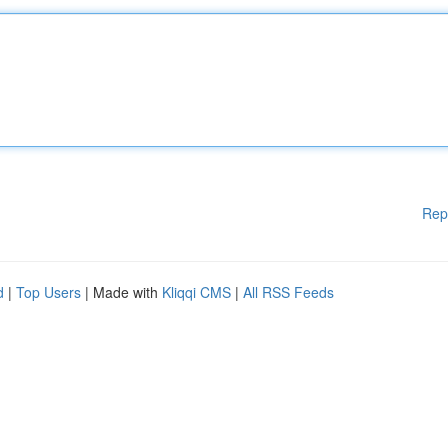
Rep
d
|
Top Users
| Made with
Kliqqi CMS
|
All RSS Feeds