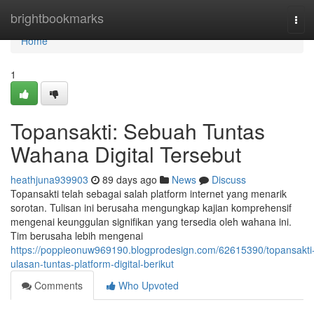
Home
brightbookmarks
Tog
navi
Home
1
Topansakti: Sebuah Tuntas
Wahana Digital Tersebut
heathjuna939903
89 days ago
News
Discuss
Topansakti telah sebagai salah platform internet yang menarik
sorotan. Tulisan ini berusaha mengungkap kajian komprehensif
mengenai keunggulan signifikan yang tersedia oleh wahana ini.
Tim berusaha lebih mengenai
https://poppieonuw969190.blogprodesign.com/62615390/topansakti
ulasan-tuntas-platform-digital-berikut
Comments
Who Upvoted