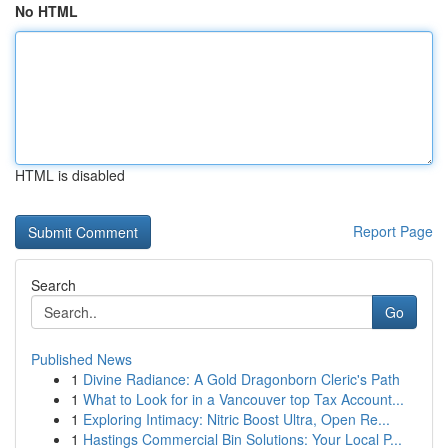
No HTML
HTML is disabled
Report Page
Search
Go
Published News
1
Divine Radiance: A Gold Dragonborn Cleric's Path
1
What to Look for in a Vancouver top Tax Account...
1
Exploring Intimacy: Nitric Boost Ultra, Open Re...
1
Hastings Commercial Bin Solutions: Your Local P...