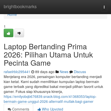
Home
brightbookmarks
Togg
navi
Home
1
Laptop Bertanding Prima
2026: Pilihan Utama Untuk
Pecinta Game
rafaelrblc295441
89 days ago
News
Discuss
Menjelang era 2026, persaingan komputer bertanding menjadi
kian ketat. Kami sudah memilihkan kumpulan laptop bermain
game terbaik yang diprediksi bakal menjadi pilihan favorit untuk
gamer. Fokus siap khususnya kinerja,
https://emilyobqb676839.snack-blog.com/41368353/laptop-
bermain-game-unggul-2026-alternatif-mutlak-bagi-gamer
Comments
Who Upvoted