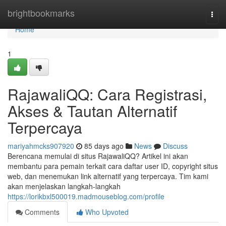
Home
brightbookmarks
Togg
navi
Home
1
RajawaliQQ: Cara Registrasi,
Akses & Tautan Alternatif
Terpercaya
mariyahmcks907920
85 days ago
News
Discuss
Berencana memulai di situs RajawaliQQ? Artikel ini akan
membantu para pemain terkait cara daftar user ID, copyright situs
web, dan menemukan link alternatif yang terpercaya. Tim kami
akan menjelaskan langkah-langkah
https://lorikbxl500019.madmouseblog.com/profile
Comments
Who Upvoted