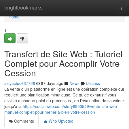
Home
brightbookmarks
Togg
navi
Home
1
Transfert de Site Web : Tutoriel
Complet pour Accomplir Votre
Cession
asiyactuc637728
87 days ago
News
Discuss
La vente d'un plateforme en ligne est une opération complexe qui
requiert une planification minutieuse. Ce guide exhaustif vous
assiste à chaque point du processus , de l'évaluation de sa valeur
jusqu'à la
https://sociallweb.com/story6950549/vente-site-web-
manuel-complet-pour-mener-à-bien-votre-cession
Comments
Who Upvoted