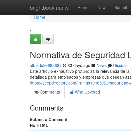
Home
brightbookmarks
Home
New
Submit
Home
1
Normativa de Seguridad 
albieduke682887
83 days ago
News
Discuss
Este artículo exhaustivo profundiza la relevancia de l
detallada para empleados y empresas que desean ase
https://yeepdirectory.com/listings13485726/seguridad-y
Comments
Who Upvoted
Comments
Submit a Comment
No HTML