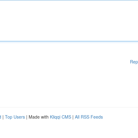
Rep
d
|
Top Users
| Made with
Kliqqi CMS
|
All RSS Feeds