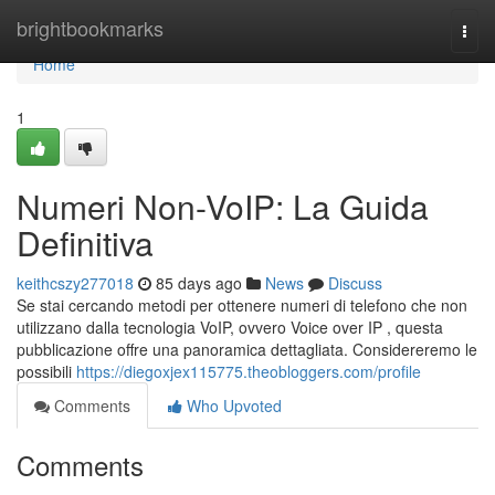
Home
brightbookmarks
Togg
navi
Home
1
Numeri Non-VoIP: La Guida
Definitiva
keithcszy277018
85 days ago
News
Discuss
Se stai cercando metodi per ottenere numeri di telefono che non
utilizzano dalla tecnologia VoIP, ovvero Voice over IP , questa
pubblicazione offre una panoramica dettagliata. Considereremo le
possibili
https://diegoxjex115775.theobloggers.com/profile
Comments
Who Upvoted
Comments