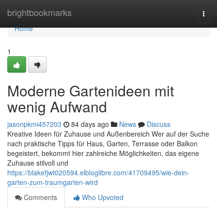
Home
brightbookmarks
Togg
navi
Home
1
Moderne Gartenideen mit
wenig Aufwand
jasonpkmi457203
84 days ago
News
Discuss
Kreative Ideen für Zuhause und Außenbereich Wer auf der Suche
nach praktische Tipps für Haus, Garten, Terrasse oder Balkon
begeistert, bekommt hier zahlreiche Möglichkeiten, das eigene
Zuhause stilvoll und
https://blakefjwt020594.elbloglibre.com/41709495/wie-dein-
garten-zum-traumgarten-wird
Comments
Who Upvoted