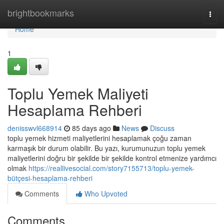
Home
brightbookmarks
Togg
navi
Home
1
Toplu Yemek Maliyeti
Hesaplama Rehberi
denisswvl668914
85 days ago
News
Discuss
toplu yemek hizmeti maliyetlerini hesaplamak çoğu zaman
karmaşık bir durum olabilir. Bu yazı, kurumunuzun toplu yemek
maliyetlerini doğru bir şekilde bir şekilde kontrol etmenize yardımcı
olmak
https://reallivesocial.com/story7155713/toplu-yemek-
bütçesi-hesaplama-rehberi
Comments
Who Upvoted
Comments