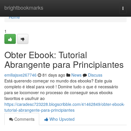
Home
brightbookmarks
Togg
navi
Home
1
Obter Ebook: Tutorial
Abrangente para Principiantes
emiliajsxe267746
81 days ago
News
Discuss
Está querendo começar no mundo dos ebooks? Este guia
completo é ideal para você ! Domine tudo o que é necessário
para se locomover no processo de conseguir seus ebooks
favoritos e usufruir ao
https://caradesc723228.blogscribble.com/41462849/obter-ebook-
tutorial-abrangente-para-principiantes
Comments
Who Upvoted