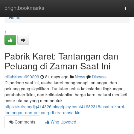
Home
brightbookmarks
Togg
navi
Home
1
Pabrik Karet: Tantangan dan
Peluang di Zaman Saat Ini
elijahkbom990299
81 days ago
News
Discuss
Di periode saat ini, usaha karet menghadapi tantangan dan
peluang yang signifikan. Tuntutan untuk kelestarian lingkungan,
perubahan iklim, dan ketidakstabilan harga karet natural menjadi
unsur utama yang membentuk
https://keiranqdjg414326.blogripley.com/41682318/usaha-karet-
tantangan-dan-peluang-di-era-masa-kini
Comments
Who Upvoted